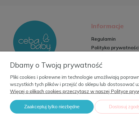
Informacje
Regulamin
Polityka prywatnośc
Zwroty i reklamacje
Dbamy o Twoją prywatność
Formy płatności
Czas i koszty dosta
Pliki cookies i pokrewne im technologie umożliwiają popr
wszystkich tych plików i przejść do sklepu lub dostosować u
Więcej o plikach cookies przeczytasz w naszej Polityce pryw
Zaakceptuj tylko niezbędne
Dostosuj zgod
Ceba Sp z .o.o realizuje projekt o dofinans
w ramach działania 3.4 Dotacje na kapitał obro