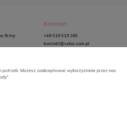
Kontakt
ne firmy
+48 519 519 265
kontakt@ceba.com.pl
ich potrzeb. Możesz zaakceptować wykorzystanie przez nas
ody".
2022. Sklep internetowy Shoper.
Realizacja i wsparcie: Increo Studio
 obrotowy dla CEBA sp. z o.o. w Oleśnicy
,
ów Europejskiego Funduszu Rozwoju Regionalnego.