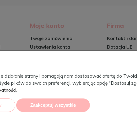
Moje konto
Firma
Twoje zamówienia
Kontakt i da
i
Ustawienia konta
Dotacja UE
Przechowalnia
O firmie
Certyfikaty
wy
Blog
awne działanie strony i pomagają nam dostosować ofertę do Two
życie plików do swoich preferencji, wybierając opcję "Dostosuj zg
atności.
CebaBaby 
y
Zaakceptuj wszystkie
owanie:umowa nr POIR.03.04.00-02-0347/20 o dofinansowanie Projektu:
Dotacja na kapitał
towy Programu Operacyjnego Inteligentny Rozwój 2014-2020, współfinansowanego ze środk