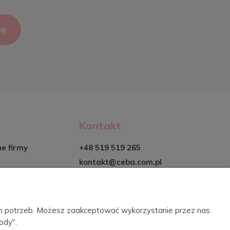
ię
Kontakt
ne firmy
+48 519 519 265
kontakt@ceba.com.pl
ich potrzeb. Możesz zaakceptować wykorzystanie przez nas
ody".