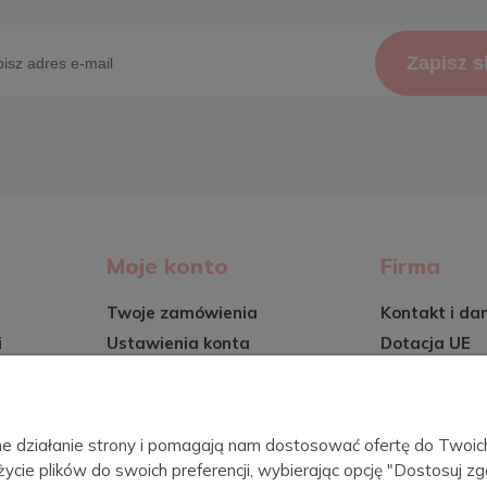
Zapisz s
Moje konto
Firma
Twoje zamówienia
Kontakt i da
i
Ustawienia konta
Dotacja UE
Przechowalnia
O firmie
Certyfikaty
wy
Blog
awne działanie strony i pomagają nam dostosować ofertę do Two
życie plików do swoich preferencji, wybierając opcję "Dostosuj zg