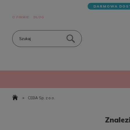
DARMOWA DOST
O FIRMIE
BLOG
»
CEBA Sp. z o.o.
Znalez