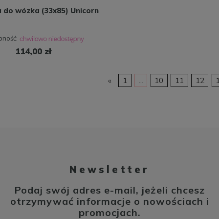
 do wózka (33x85) Unicorn
pność:
114,00 zł
«
1
...
10
11
12
Newsletter
Podaj swój adres e-mail, jeżeli chcesz
otrzymywać informacje o nowościach i
promocjach.