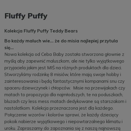
Fluffy Puffy
Kolekcja Fluffy Puffy Teddy Bears
Bo każdy maluch wie... że do misia najlepiej przytula
się…
Nowa kolekcja od Ceba Baby została stworzona głownie z
myślą aby zapewnić maluszkom, ale nie tylko wyjątkowego
przyjaciela jakim jest MIŚ na różnych produktach dla dzieci.
Stworzyliśmy rodzinkę 8 misiów, które mają swoje hobby i
zainteresowania i będą fantastycznymi kompanami snu czy
spaceru dziewczynek i chłopców. Misie na przewijakach czy
matach to propozycja dla najmłodszych, te na poduszkach,
bluzach czy less mess matach dedykowane są starszakom i
nastolatkom. Kolekcja przeznaczona jest dla każdego.
Połączenie wzorów i kolorów sprawi, że każdy dziecięcy
pokoik nabierze wyjątkowego i niepowtarzalnego klimatu i
uroku. Zapraszamy do zapoznania się z naszą najnowszą