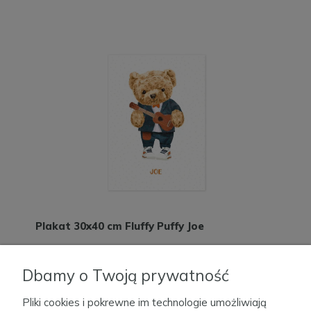
Plakat 30x40 cm Fluffy Puffy Joe
Dostępność:
Dbamy o Twoją prywatność
60,00 zł
Pliki cookies i pokrewne im technologie umożliwiają