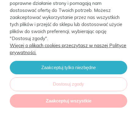
poprawne działanie strony i pomagają nam
dostosować ofertę do Twoich potrzeb. Możesz
zaakceptować wykorzystanie przez nas wszystkich
tych plików i przejść do sklepu lub dostosować użycie
plików do swoich preferencji, wybierając opcję
"Dostosuj zgody".
Więcej o plikach cookies przeczytasz w naszej Polityce
prywatności.
Zaakceptuj tylko niezbędne
Dostosuj zgody
Zaakceptuj wszystkie
Pokrowiec na przewijak Comfort Light grey
melange + white (50x70-80) 2 szt w zestawie
Dostępność:
85,00 zł