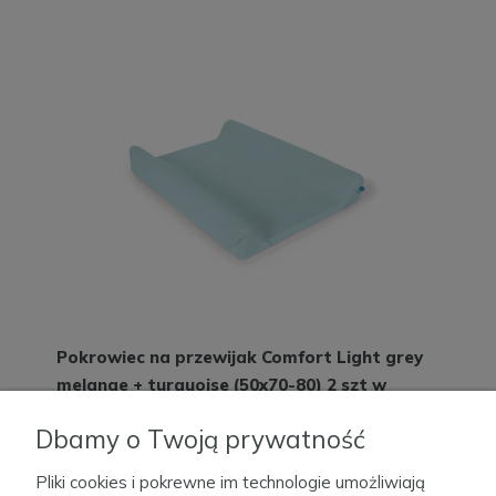
Pokrowiec na przewijak Comfort Light grey
melange + turquoise (50x70-80) 2 szt w
zestawie
Dostępność:
Dbamy o Twoją prywatność
85,00 zł
Pliki cookies i pokrewne im technologie umożliwiają