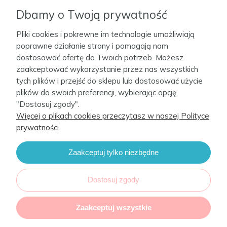
Informacje
Dbamy o Twoją prywatność
Pliki cookies i pokrewne im technologie umożliwiają
Moje konto
poprawne działanie strony i pomagają nam
dostosować ofertę do Twoich potrzeb. Możesz
zaakceptować wykorzystanie przez nas wszystkich
Firma
tych plików i przejść do sklepu lub dostosować użycie
plików do swoich preferencji, wybierając opcję
Kontakt
"Dostosuj zgody".
Więcej o plikach cookies przeczytasz w naszej Polityce
prywatności.
Zaakceptuj tylko niezbędne
CebaBaby 2022. Sklep internetowy Shoper.
Realizacja i wsparcie:
Increo Studio
Dostosuj zgody
Zaakceptuj wszystkie