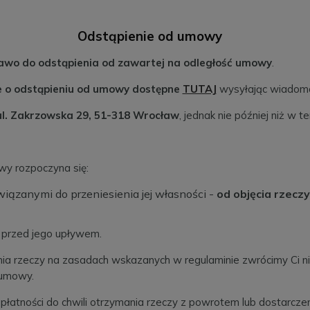
Odstąpienie od umowy
awo do odstąpienia od zawartej na odległość umowy
.
 o odstąpieniu od umowy
dostępne
TUTAJ
wysyłając wiadomo
ul. Zakrzowska 29, 51-318 Wrocław
, jednak nie później niż w 
wy rozpoczyna się:
iązanymi do przeniesienia jej własności -
od objęcia rzecz
 przed jego upływem.
ia rzeczy na zasadach wskazanych w regulaminie zwrócimy Ci niez
 umowy.
atności do chwili otrzymania rzeczy z powrotem lub dostarczeni