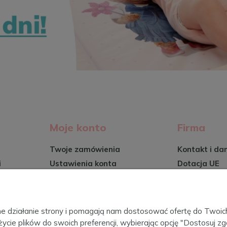
Moje konto
Firma
Twoje zamówienia
Kontakt i da
i
Ustawienia konta
Dotacja UE
Przechowalnia
O firmie
Certyfikaty
wy
Blog
awne działanie strony i pomagają nam dostosować ofertę do Two
życie plików do swoich preferencji, wybierając opcję "Dostosuj zg