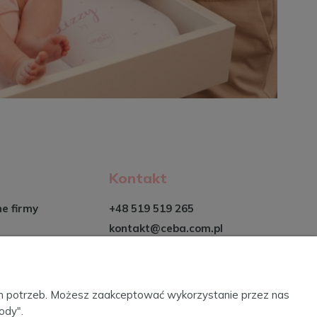
Kontakt
ne firmy
+48 519 519 265
kontakt@ceba.com.pl
ich potrzeb. Możesz zaakceptować wykorzystanie przez nas
ody".