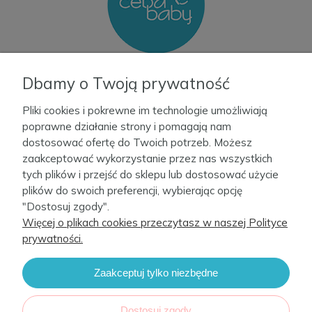
Informacje
Dbamy o Twoją prywatność
Pliki cookies i pokrewne im technologie umożliwiają
Moje konto
poprawne działanie strony i pomagają nam
dostosować ofertę do Twoich potrzeb. Możesz
zaakceptować wykorzystanie przez nas wszystkich
Firma
tych plików i przejść do sklepu lub dostosować użycie
plików do swoich preferencji, wybierając opcję
Kontakt
"Dostosuj zgody".
Więcej o plikach cookies przeczytasz w naszej Polityce
prywatności.
Zaakceptuj tylko niezbędne
CebaBaby 2022. Sklep internetowy Shoper.
Realizacja i wsparcie:
Increo Studio
Dostosuj zgody