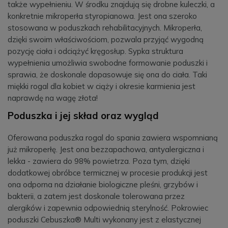
także wypełnieniu. W środku znajdują się drobne kuleczki, a
konkretnie mikroperła styropianowa. Jest ona szeroko
stosowana w poduszkach rehabilitacyjnych. Mikroperła,
dzięki swoim właściwościom, pozwala przyjąć wygodną
pozycję ciała i odciążyć kręgosłup. Sypka struktura
wypełnienia umożliwia swobodne formowanie poduszki i
sprawia, że doskonale dopasowuje się ona do ciała. Taki
miękki rogal dla kobiet w ciąży i okresie karmienia jest
naprawdę na wagę złota!
Poduszka i jej skład oraz wygląd
Oferowana poduszka rogal do spania zawiera wspomnianą
już mikroperłę. Jest ona bezzapachowa, antyalergiczna i
lekka - zawiera do 98% powietrza. Poza tym, dzięki
dodatkowej obróbce termicznej w procesie produkcji jest
ona odporna na działanie biologiczne pleśni, grzybów i
bakterii, a zatem jest doskonale tolerowana przez
alergików i zapewnia odpowiednią sterylność. Pokrowiec
poduszki Cebuszka® Multi wykonany jest z elastycznej