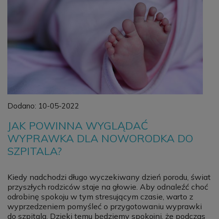
Dodano:
10-05-2022
JAK POWINNA WYGLĄDAĆ
WYPRAWKA DLA NOWORODKA DO
SZPITALA?
Kiedy nadchodzi długo wyczekiwany dzień porodu, świat
przyszłych rodziców staje na głowie. Aby odnaleźć choć
odrobinę spokoju w tym stresującym czasie, warto z
wyprzedzeniem pomyśleć o przygotowaniu wyprawki
do szpitala. Dzięki temu będziemy spokojni, że podczas