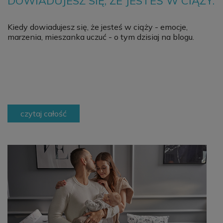
DOWIADUJESZ SIĘ, ŻE JESTEŚ W CIĄŻY.
Kiedy dowiadujesz się, że jesteś w ciąży - emocje,
marzenia, mieszanka uczuć - o tym dzisiaj na blogu.
czytaj całość