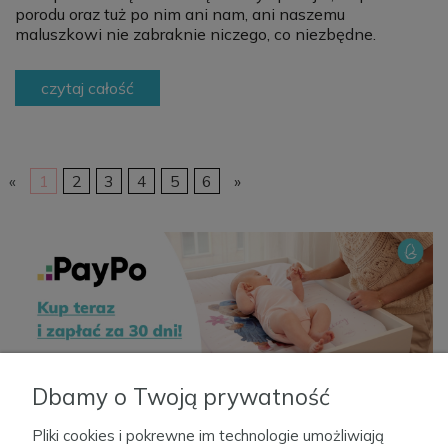
porodu oraz tuż po nim ani nam, ani naszemu
maluszkowi nie zabraknie niczego, co niezbędne.
czytaj całość
«
1
2
3
4
5
6
»
Dbamy o Twoją prywatność
Pliki cookies i pokrewne im technologie umożliwiają