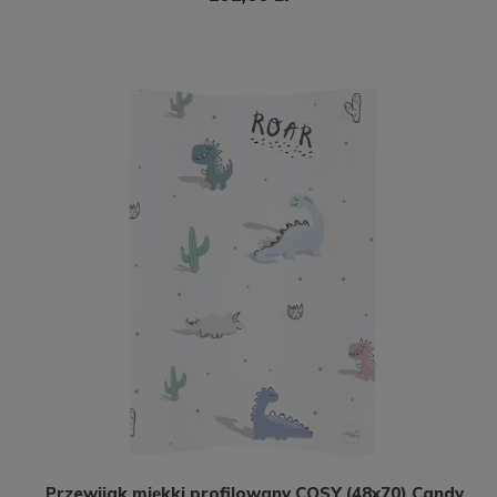
Przewijak miękki profilowany COSY (48x70) Candy