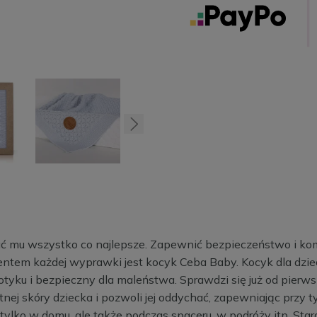
dać mu wszystko co najlepsze. Zapewnić bezpieczeństwo i k
ntem każdej wyprawki jest kocyk Ceba Baby. Kocyk dla dziec
yku i bezpieczny dla maleństwa. Sprawdzi się już od pierws
atnej skóry dziecka i pozwoli jej oddychać, zapewniając przy
 tylko w domu, ale także podczas spaceru, w podróży itp. Sta