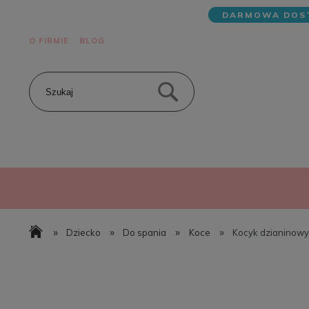
DARMOWA DOST
O FIRMIE
BLOG
»
»
»
»
Dziecko
Do spania
Koce
Kocyk dzianinowy