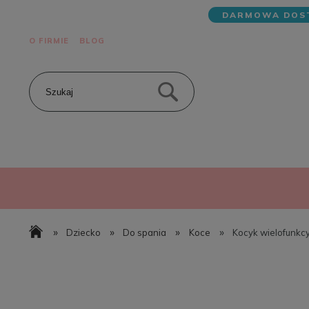
DARMOWA DOST
O FIRMIE
BLOG
»
»
»
»
Dziecko
Do spania
Koce
Kocyk wielofunkcy