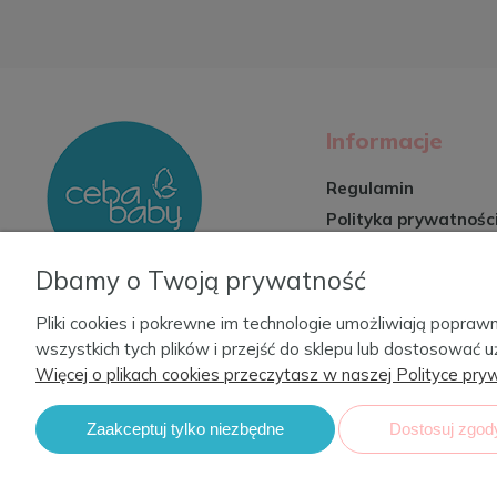
Informacje
Regulamin
Polityka prywatnośc
Zwroty i reklamacje
Dbamy o Twoją prywatność
Formy płatności
Czas i koszty dosta
Pliki cookies i pokrewne im technologie umożliwiają popr
wszystkich tych plików i przejść do sklepu lub dostosować u
Więcej o plikach cookies przeczytasz w naszej Polityce pryw
Zaakceptuj tylko niezbędne
Dostosuj zgod