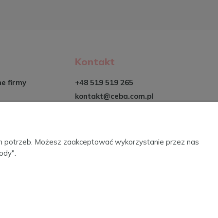
Kontakt
ne firmy
+48 519 519 265
kontakt@ceba.com.pl
ich potrzeb. Możesz zaakceptować wykorzystanie przez nas
ody".
2022. Sklep internetowy Shoper.
Realizacja i wsparcie: Increo Studio