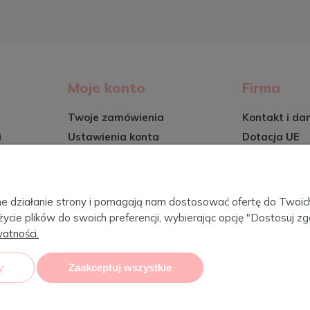
Moje konto
Firma
Twoje zamówienia
Kontakt i da
i
Ustawienia konta
Dotacja UE
Przechowalnia
O firmie
Certyfikaty
wy
Blog
awne działanie strony i pomagają nam dostosować ofertę do Two
życie plików do swoich preferencji, wybierając opcję "Dostosuj zg
atności.
CebaBaby 
y
Zaakceptuj wszystkie