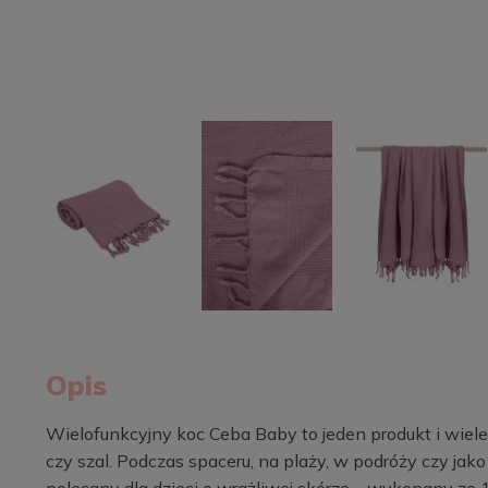
Opis
Wielofunkcyjny koc Ceba Baby to jeden produkt i wiele m
czy szal. Podczas spaceru, na plaży, w podróży czy jak
polecany dla dzieci o wrażliwej skórze – wykonany ze