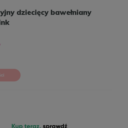
yjny dziecięcy bawełniany
ink
ci