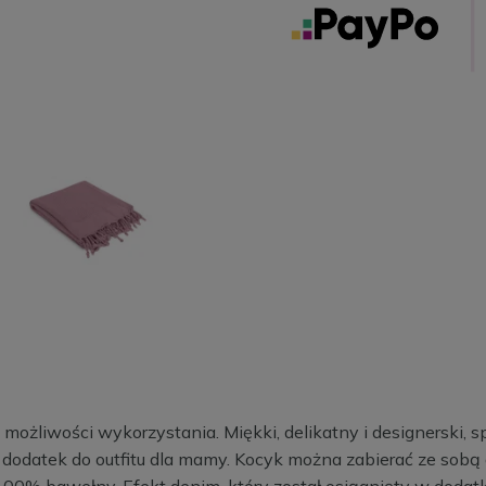
ożliwości wykorzystania. Miękki, delikatny i designerski, sp
o dodatek do outfitu dla mamy. Kocyk można zabierać ze sobą 
 100% bawełny. Efekt denim, który został osiągnięty w doda