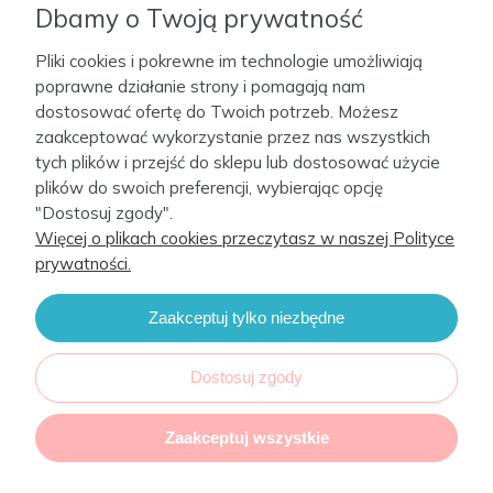
Informacje
Dbamy o Twoją prywatność
Pliki cookies i pokrewne im technologie umożliwiają
Moje konto
poprawne działanie strony i pomagają nam
dostosować ofertę do Twoich potrzeb. Możesz
zaakceptować wykorzystanie przez nas wszystkich
Firma
tych plików i przejść do sklepu lub dostosować użycie
plików do swoich preferencji, wybierając opcję
Kontakt
"Dostosuj zgody".
Więcej o plikach cookies przeczytasz w naszej Polityce
prywatności.
Zaakceptuj tylko niezbędne
CebaBaby 2022. Sklep internetowy Shoper.
Realizacja i wsparcie:
Increo Studio
Dostosuj zgody
Zaakceptuj wszystkie
Ceba Sp z .o.o realizuje projekt o dofinansowanie:umowa nr POIR.03.04.00-02-