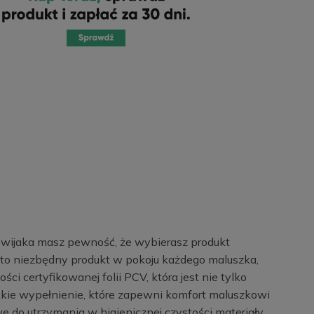
zewijaka masz pewność, że wybierasz produkt
 to niezbędny produkt w pokoju każdego maluszka,
ci certyfikowanej folii PCV, która jest nie tylko
ękkie wypełnienie, które zapewni komfort maluszkowi
we do utrzymania w higienicznej czystości materiały