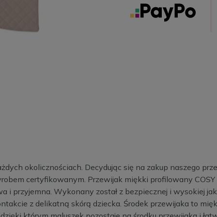
ażdych okolicznościach. Decydując się na zakup naszego pr
t wyrobem certyfikowanym. Przewijak miękki profilowany COSY
wa i przyjemna. Wykonany został z bezpiecznej i wysokiej jakoś
ontakcie z delikatną skórą dziecka. Środek przewijaka to mi
 dzięki którym maluszek pozostaje na środku przewijaka i łat