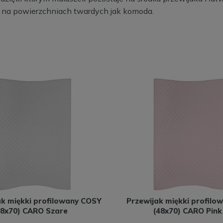
a na powierzchniach twardych jak komoda.
ak miękki profilowany COSY
Przewijak miękki profilo
48x70) CARO Szare
(48x70) CARO Pink