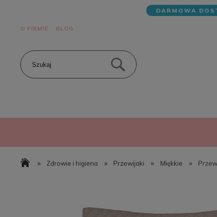
DARMOWA DOST
O FIRMIE
BLOG
»
»
»
»
Zdrowie i higiena
Przewijaki
Miękkie
Przewi