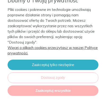
Dbamy o Twoją prywatność
Pliki cookies i pokrewne im technologie umożliwiają
Moje konto
poprawne działanie strony i pomagają nam
dostosować ofertę do Twoich potrzeb. Możesz
zaakceptować wykorzystanie przez nas wszystkich
Firma
tych plików i przejść do sklepu lub dostosować użycie
plików do swoich preferencji, wybierając opcję
Kontakt
"Dostosuj zgody".
Więcej o plikach cookies przeczytasz w naszej Polityce
prywatności.
Zaakceptuj tylko niezbędne
CebaBaby 2022. Sklep internetowy Shoper.
Realizacja i wsparcie:
Increo Studio
Dostosuj zgody
Zaakceptuj wszystkie
Ceba Sp z .o.o realizuje projekt o dofinansowanie:umowa nr POIR.03.04.00-02-
0347/20 o dofinansowanie Projektu:
Dotacja na kapitał obrotowy dla CEBA sp. z