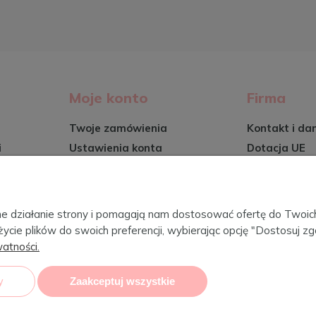
Moje konto
Firma
Twoje zamówienia
Kontakt i da
i
Ustawienia konta
Dotacja UE
Przechowalnia
O firmie
Certyfikaty
wy
Blog
awne działanie strony i pomagają nam dostosować ofertę do Two
życie plików do swoich preferencji, wybierając opcję "Dostosuj zg
atności.
CebaBaby 
y
Zaakceptuj wszystkie