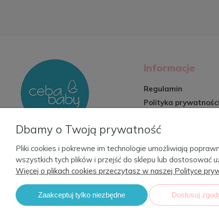
Informacje
Regulamin
Polityka prywatnośc
Zwroty i reklamacje
Dbamy o Twoją prywatność
Formy płatności
Czas i koszty dosta
Pliki cookies i pokrewne im technologie umożliwiają popr
wszystkich tych plików i przejść do sklepu lub dostosować u
Więcej o plikach cookies przeczytasz w naszej Polityce pryw
Zaakceptuj tylko niezbędne
Dostosuj zgod