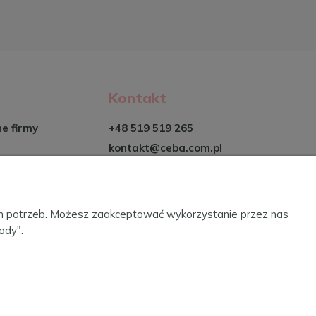
Kontakt
ne firmy
+48 519 519 265
kontakt@ceba.com.pl
ich potrzeb. Możesz zaakceptować wykorzystanie przez nas
ody".
2022. Sklep internetowy Shoper.
Realizacja i wsparcie: Increo Studio