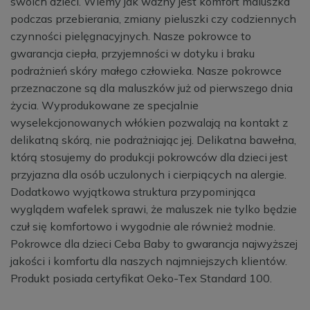
swoich dzieci. Wiemy jak ważny jest komfort maluszka
podczas przebierania, zmiany pieluszki czy codziennych
czynności pielęgnacyjnych. Nasze pokrowce to
gwarancja ciepła, przyjemności w dotyku i braku
podrażnień skóry małego człowieka. Nasze pokrowce
przeznaczone są dla maluszków już od pierwszego dnia
życia. Wyprodukowane ze specjalnie
wyselekcjonowanych włókien pozwalają na kontakt z
delikatną skórą, nie podrażniając jej. Delikatna bawełna,
którą stosujemy do produkcji pokrowców dla dzieci jest
przyjazna dla osób uczulonych i cierpiących na alergie.
Dodatkowo wyjątkowa struktura przypominjąca
wyglądem wafelek sprawi, że maluszek nie tylko będzie
czuł się komfortowo i wygodnie ale również modnie.
Pokrowce dla dzieci Ceba Baby to gwarancja najwyższej
jakości i komfortu dla naszych najmniejszych klientów.
Produkt posiada certyfikat Oeko-Tex Standard 100.