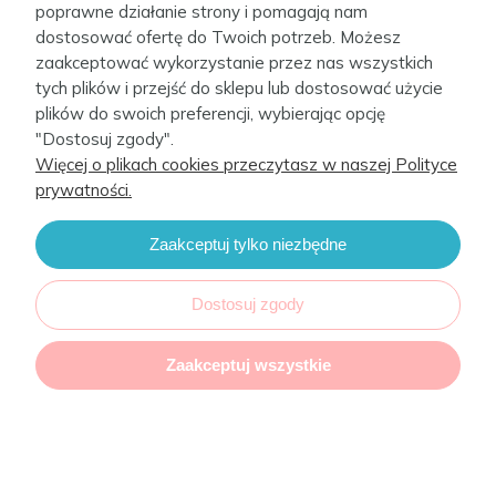
Pokrowiec na przewijak (50x70-80) 2 szt. Dark grey +
poprawne działanie strony i pomagają nam
Yellow Stars
dostosować ofertę do Twoich potrzeb. Możesz
zaakceptować wykorzystanie przez nas wszystkich
89,00 zł
tych plików i przejść do sklepu lub dostosować użycie
plików do swoich preferencji, wybierając opcję
"Dostosuj zgody".
Więcej o plikach cookies przeczytasz w naszej Polityce
prywatności.
Zaakceptuj tylko niezbędne
Dostosuj zgody
Zaakceptuj wszystkie