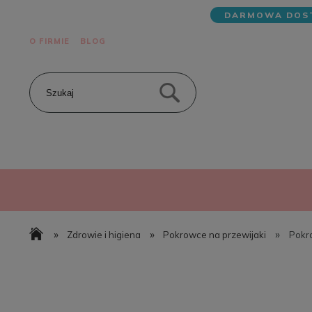
DARMOWA DOST
O FIRMIE
BLOG
»
»
»
Zdrowie i higiena
Pokrowce na przewijaki
Pokro