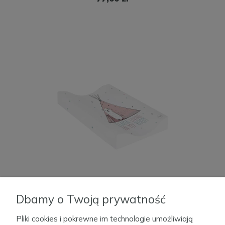
Przewijak miękki profilowany COSY (48x70)
Dbamy o Twoją prywatność
Lolly Polly Lama
Dostępność:
Pliki cookies i pokrewne im technologie umożliwiają